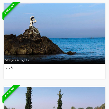
REGULAR
5 Days / 4 Nights
ငပလီ
REGULAR