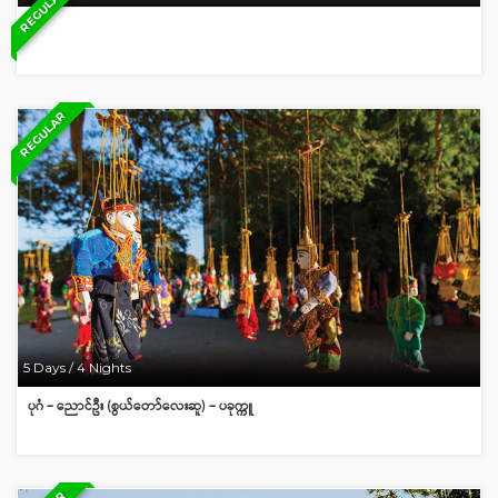
REGULAR
REGULAR
5 Days / 4 Nights
ပုဂံ – ညောင်ဦး (စွယ်တော်လေးဆူ) – ပခုက္ကူ