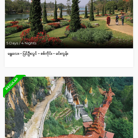
5 Days / 4 Nights
မန္တလေး – ပြင်ဦးလွင် – စစ်ကိုင်း – မင်းကွန်း
REGULAR