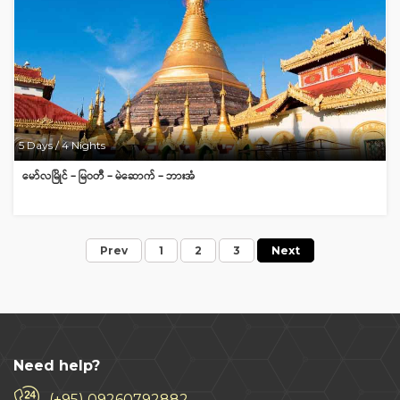
5 Days / 4 Nights
မော်လမြိုင် – မြဝတီ – မဲဆောက် – ဘားအံ
Prev
1
2
3
Next
Need help?
(+95) 09260792882,