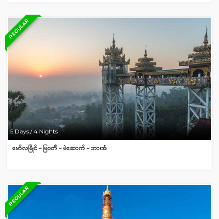
REGULAR
5 Days / 4 Nights
မော်လမြိုင် – မြဝတီ – မဲဆောက် – ဘားအံ
REGULAR