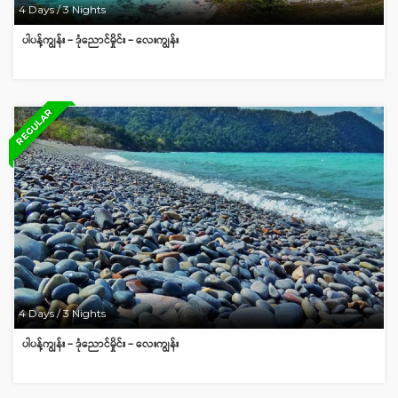
4 Days / 3 Nights
ပါပန့်ကျွန်း – ဒုံညောင်မှိုင်း – လေးကျွန်း
REGULAR
4 Days / 3 Nights
ပါပန့်ကျွန်း – ဒုံညောင်မှိုင်း – လေးကျွန်း