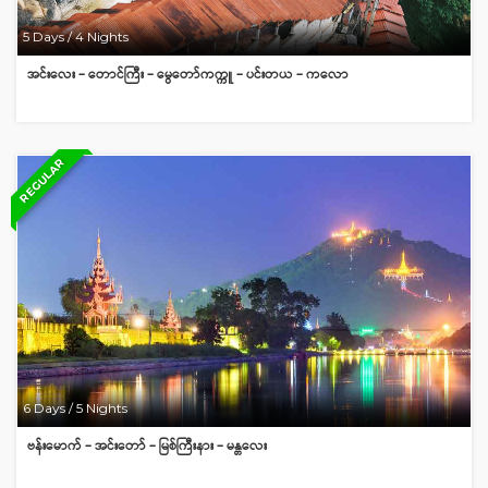
5 Days / 4 Nights
အင်းလေး – တောင်ကြီး – မွေတော်ကက္ကူ – ပင်းတယ – ကလော
REGULAR
6 Days / 5 Nights
ဗန်းမောက် – အင်းတော် – မြစ်ကြီးနား – မန္တလေး