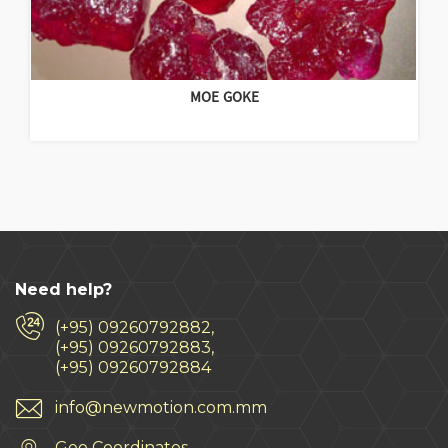
MOE GOKE
Need help?
(+95) 09260792882,
(+95) 09260792883,
(+95) 09260792884
info@newmotion.com.mm
Geo Coordinates