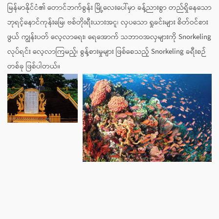
မြန်မာနိုင်ငံ၏ တောင်ဘက်စွန်း မြို့လေးပေါ်မှာ ခန့်ညားစွာ တည်ရှိနေသော
ဘုရင့်နောင်ကုန်းမြေ၊ ဗစ်တိုးရီးယားအငူ၊ လှပသော ရှုခင်းများ စိတ်ဝင်စား
ဖွယ် ကျွန်းပတ် လေ့လာရေး၊ ရေအောက် သဘာဝအလှများကို Snorkeling
လုပ်ရင်း လေ့လာကြမည့်၊ စွန့်စားမှုများ ဖြစ်စေသည့် Snorkeling ခရီးစဉ်
တစ်ခု ဖြစ်ပါတယ်။