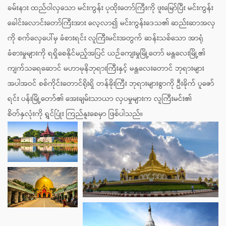
ခမ်းနား ထည်ဝါလှသော မင်းကွန်း ပုထိုးတော်ကြီးကို ဖူးမြော်ပြီး မင်းကွန်း
ခေါင်းလောင်းတော်ကြီးအား လေ့လာ၍ မင်းကွန်းဒေသ၏ ဆည်းဆာအလှ
ကို စက်လှေပေါ်မှ ခံစားရင်း လူကြီးမင်းအတွက် ဆန်းသစ်သော အာရုံ
ခံစားမှုများကို ရရှိစေနိုင်မည့်အပြင် ယဉ်ကျေးမှုမြို့တော် မန္တလေးမြို့၏
ကျက်သရေဆောင် မဟာမုနိဘုရားကြီးနှင့် မန္တလေးတောင် ဘုရားများ
အပါအဝင် စစ်ကိုင်းတောင်ရိုးရှိ တန်ခိုးကြီး ဘုရားများစွာကို ဦးခိုက် ပူဇော်
ရင်း ပန်းမြို့တော်၏ အေးချမ်းသာယာ လှပမှုများက လူကြီးမင်း၏
စိတ်နှလုံးကို ရွှင်ပြုံး ကြည်နူးစေမှာ ဖြစ်ပါသည်။