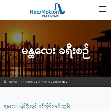
မန္တလေး ခရီးစဉ်
Home
Trip Info
Domestic
Mandalay
မန္တလေး၊ ပြင်ဦးလွင်၊ စစ်ကိုင်း၊ မင်းကွန်း