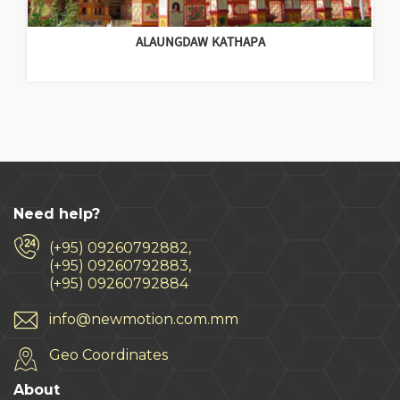
ALAUNGDAW KATHAPA
Need help?
(+95) 09260792882,
(+95) 09260792883,
(+95) 09260792884
info@newmotion.com.mm
Geo Coordinates
About