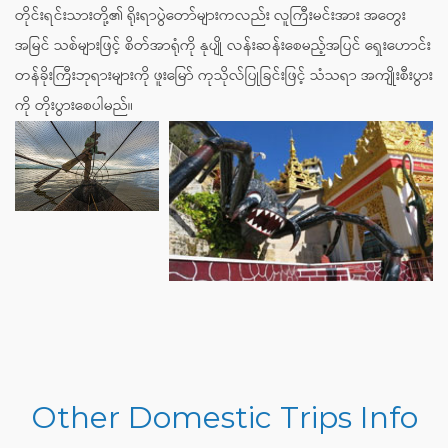
တိုင်းရင်းသားတို့၏ ရိုးရာပွဲတော်များကလည်း လူကြီးမင်းအား အတွေး
အမြင် သစ်များဖြင့် စိတ်အာရုံကို နုပျို လန်းဆန်းစေမည့်အပြင် ရှေးဟောင်း
တန်ခိုးကြီးဘုရားများကို ဖူးမြော် ကုသိုလ်ပြုခြင်းဖြင့် သံသရာ အကျိုးစီးပွား
ကို တိုးပွားစေပါမည်။
Other Domestic Trips Info