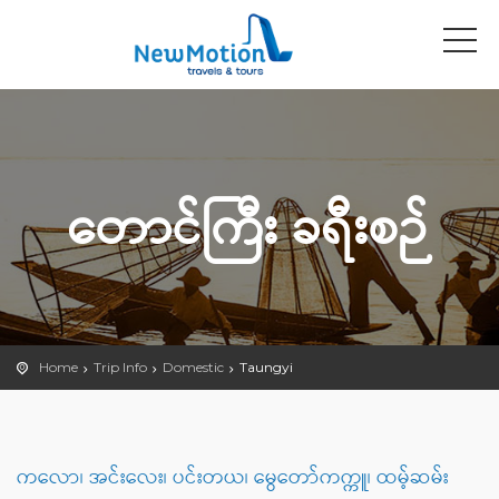
တောင်ကြီး ခရီးစဉ်
Home
Trip Info
Domestic
Taungyi
ကလော၊ အင်းလေး၊ ပင်းတယ၊ မွေတော်ကက္ကူ၊ ထမ့်ဆမ်း